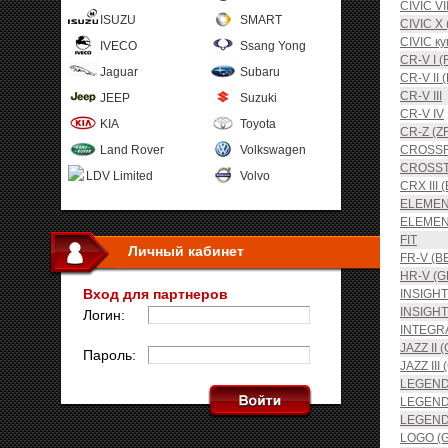
CIVIC VI
ISUZU
SMART
CIVIC X 
CIVIC ку
IVECO
Ssang Yong
CR-V I (
Jaguar
Subaru
CR-V II 
CR-V III
JEEP
Suzuki
CR-V IV
KIA
Toyota
CR-Z (Z
Land Rover
Volkswagen
CROSS
CROSS
LDV Limited
Volvo
CRX III 
ELEME
ELEMENT
FIT
Личный кабинет
FR-V (B
HR-V (G
Вход для партнеров
INSIGHT
INSIGHT
Логин:
INTEGRA
JAZZ II 
Пароль:
JAZZ III 
LEGEND 
LEGEND I
LEGEND 
LOGO (