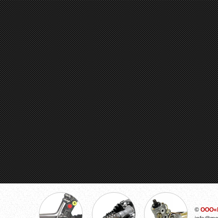
©
ООО«