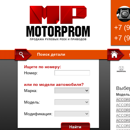
+7 (
+7 (
Поиск детали
Ищите по номеру:
Номер:
или по модели автомобиля?
Выбе
Марка:
Модель
ACCORD 
Модель:
ACCORD 
ACCORD
Модификация:
ACCORD 
ACCORD 
ACCORD