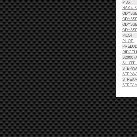
MDX
NSX каб
ODYSSE
ODYSSE
ODYSSE
ODYSSE
PILOT
PILOT ||
PRELUDE
RIDGEL
S2000 (
SHUTTL
STEPW
STEPW
STREA
STREAM