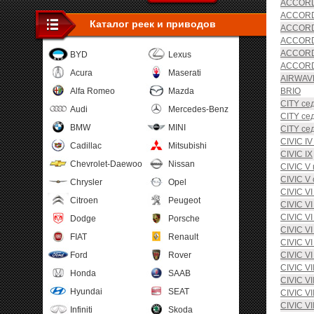
ACCORD 
ACCORD 
Каталог реек и приводов
ACCORD 
ACCORD 
ACCORD 
BYD
Lexus
ACCORD
Acura
Maserati
AIRWAV
Alfa Romeo
Mazda
BRIO
CITY се
Audi
Mercedes-Benz
CITY се
BMW
MINI
CITY се
CIVIC I
Cadillac
Mitsubishi
CIVIC IX
Chevrolet-Daewoo
Nissan
CIVIC V 
CIVIC V 
Chrysler
Opel
CIVIC V
Citroen
Peugeot
CIVIC V
CIVIC V
Dodge
Porsche
CIVIC V
FIAT
Renault
CIVIC VI
Ford
Rover
CIVIC VI
CIVIC V
Honda
SAAB
CIVIC VI
Hyundai
SEAT
CIVIC VI
CIVIC VI
Infiniti
Skoda